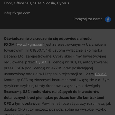
Floor, Office 201, 2014 Nicosia, Cyprus.
info@fxgm.com
Podążaj za nami:
Oświadczenie o zrzeczeniu się odpowiedzialności:
FXGM
(
www.fxgm.com
) jest zarejestrowanym w UE znakiem
towarowym (nr 018007544) użytym wyłącznie jako marka
Depaho Ltd, zarejestrowanej Cypryjskiej Firmy Inwestycyjnej
regulowanej przez
CySEC
z licencją nr. 161/11, autoryzowanej
przez FSCA pod licencją nr. 47709 oraz posiadającej
ustanowiony oddział w Hiszpani o rejestracji nr. 123 w
CNMV.
Kontrakty CFD są złożonymi instrumentami i wiążą się z dużym
ryzykiem szybkiej utraty środków związanym z dźwignią
finansową.
88%
rachunków należących do inwestorów
detalicznych traci pieniądze podczas handlu kontraktami
CFD z tym dostawcą.
Powinieneś rozważyć, czy rozumiesz, jak
działają CFD i czy możesz pozwolić sobie na wysokie ryzyko