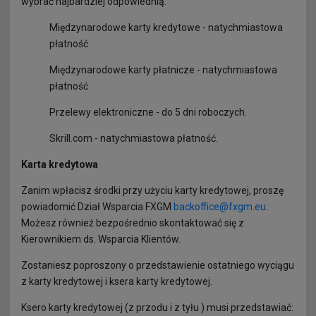
wybrać najbardziej odpowiednią:
Agent powiązany
CFD na Syntetycznych Instrumentach Pochodnych
Historia rynku Forex
Wypłaty
Międzynarodowe karty kredytowe - natychmiastowa
płatność
Wsparcie
Kluczowe informacje dla inwestorów
Słownik
Międzynarodowe karty płatnicze - natychmiastowa
Programy partnerskie
Margin Close-Out
FAQ
płatność
Przelewy elektroniczne - do 5 dni roboczych.
Oddziały
Zasady prowadzenia transakcji na własny rachunek
Skrill.com - natychmiastowa płatność.
3D Secure
Karta kredytowa
Bądź bezpieczny w sieci
Zanim wpłacisz środki przy użyciu karty kredytowej, proszę
powiadomić Dział Wsparcia FXGM
backoffice@fxgm.eu
.
Możesz również bezpośrednio skontaktować się z
Kierownikiem ds. Wsparcia Klientów.
Zostaniesz poproszony o przedstawienie ostatniego wyciągu
z karty kredytowej i ksera karty kredytowej.
Ksero karty kredytowej (z przodu i z tyłu ) musi przedstawiać: