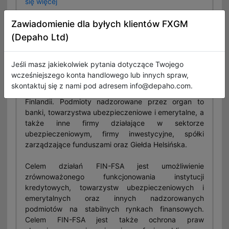
się więcej
Zawiadomienie dla byłych klientów FXGM
(Depaho Ltd)
Finanssivalvonta (FIN-FSA)
Jeśli masz jakiekolwiek pytania dotyczące Twojego
Finanssivalvonta, czyli Urząd Nadzoru Finansowego
wcześniejszego konta handlowego lub innych spraw,
(FIN-FSA, Finlandia), jest organem nadzoru nad
skontaktuj się z nami pod adresem info@depaho.com.
sektorami finansowymi i ubezpieczeniowymi
Finlandii. Podmioty nadzorowane przez organ to
banki, towarzystwa ubezpieczeniowe i emerytalne, a
także inne firmy działające w sektorze
ubezpieczeniowym, firmy inwestycyjne, spółki
zarządzające funduszami oraz Giełda Helsińska.
Celem działań FIN-FSA jest umożliwienie
zrównoważonego funkcjonowania instytucji
kredytowych, towarzystw ubezpieczeniowych i
emerytalnych oraz innych nadzorowanych
podmiotów na stabilnych rynkach finansowych.
Celem FIN-FSA jest także ochrona praw