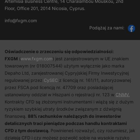
Artemisia Business Centre, 14 Charalambou Mouskou, 2nd
Floor, Office 201, 2014 Nicosia, Cyprus.
info@fxgm.com
Podążaj za nami:
Oświadczenie o zrzeczeniu się odpowiedzialności:
FXGM
(
www.fxgm.com
) jest zarejestrowanym w UE znakiem
towarowym (nr 018007544) użytym wyłącznie jako marka
Depaho Ltd, zarejestrowanej Cypryjskiej Firmy Inwestycyjnej
regulowanej przez
CySEC
z licencją nr. 161/11, autoryzowanej
przez FSCA pod licencją nr. 47709 oraz posiadającej
ustanowiony oddział w Hiszpani o rejestracji nr. 123 w
CNMV.
Kontrakty CFD są złożonymi instrumentami i wiążą się z dużym
ryzykiem szybkiej utraty środków związanym z dźwignią
finansową.
88%
rachunków należących do inwestorów
detalicznych traci pieniądze podczas handlu kontraktami
CFD z tym dostawcą.
Powinieneś rozważyć, czy rozumiesz, jak
działają CFD i czy możesz pozwolić sobie na wysokie ryzyko