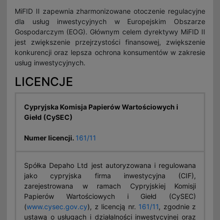
Agent powiązany
MiFID II zapewnia zharmonizowane otoczenie regulacyjne
CFD na Syntetycznych Instrumentach Pochodnych
Historia rynku Forex
Wypłaty
dla usług inwestycyjnych w Europejskim Obszarze
Gospodarczym (EOG). Głównym celem dyrektywy MiFID II
Wsparcie
Kluczowe informacje dla inwestorów
Słownik
jest zwiększenie przejrzystości finansowej, zwiększenie
konkurencji oraz lepsza ochrona konsumentów w zakresie
Programy partnerskie
Margin Close-Out
FAQ
usług inwestycyjnych.
LICENCJE
Oddziały
Zasady prowadzenia transakcji na własny rachunek
3D Secure
Cypryjska Komisja Papierów Wartościowych i
Giełd (CySEC)
Bądź bezpieczny w sieci
Numer licencji.
161/11
Spółka Depaho Ltd jest autoryzowana i regulowana
jako cypryjska firma inwestycyjna (CIF),
zarejestrowana w ramach Cypryjskiej Komisji
Papierów Wartościowych i Giełd (CySEC)
(
www.cysec.gov.cy
), z licencją nr.
161/11
, zgodnie z
ustawą o usługach i działalności inwestycyjnej oraz