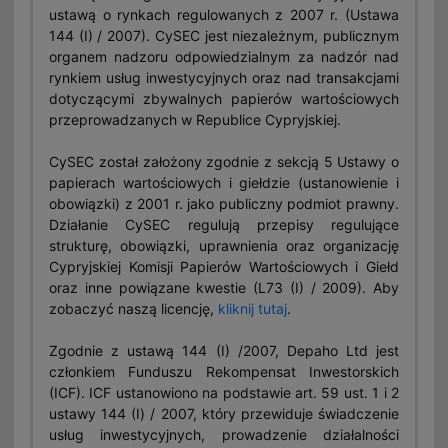
ustawą o rynkach regulowanych z 2007 r. (Ustawa
144 (I) / 2007). CySEC jest niezależnym, publicznym
organem nadzoru odpowiedzialnym za nadzór nad
rynkiem usług inwestycyjnych oraz nad transakcjami
dotyczącymi zbywalnych papierów wartościowych
przeprowadzanych w Republice Cypryjskiej.
CySEC został założony zgodnie z sekcją 5 Ustawy o
papierach wartościowych i giełdzie (ustanowienie i
obowiązki) z 2001 r. jako publiczny podmiot prawny.
Działanie CySEC regulują przepisy regulujące
strukturę, obowiązki, uprawnienia oraz organizację
Cypryjskiej Komisji Papierów Wartościowych i Giełd
oraz inne powiązane kwestie (L73 (I) / 2009). Aby
zobaczyć naszą licencję,
kliknij tutaj
.
Zgodnie z ustawą 144 (I) /2007, Depaho Ltd jest
członkiem Funduszu Rekompensat Inwestorskich
(ICF). ICF ustanowiono na podstawie art. 59 ust. 1 i 2
ustawy 144 (Ι) / 2007, który przewiduje świadczenie
usług inwestycyjnych, prowadzenie działalności